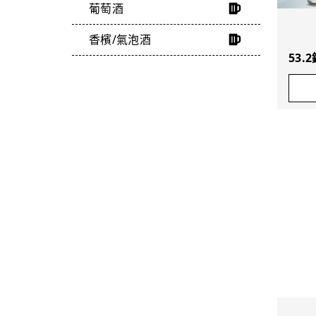
葡萄酒
香檳/氣泡酒
53.