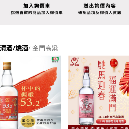
/清酒/燒酒
/ 金門高粱