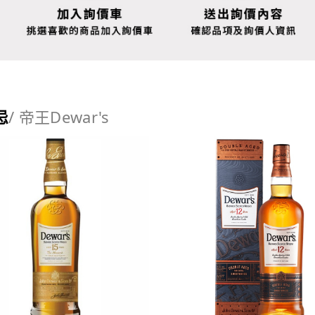
忌
/ 帝王Dewar's