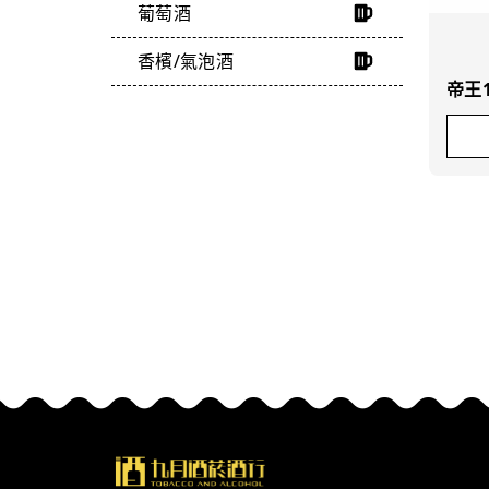
葡萄酒
香檳/氣泡酒
帝王